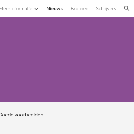
Meer informatie
Nieuws
Bronnen
Schrijvers
ion
Goede voorbeelden
.