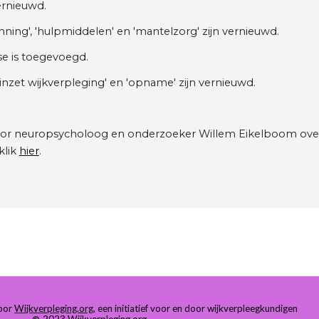
ernieuwd.
ning', 'hulpmiddelen' en 'mantelzorg' zijn vernieuwd.
ase is toegevoegd.
inzet wijkverpleging' en 'opname' zijn vernieuwd.
oor neuropsycholoog en onderzoeker Willem Eikelboom ov
klik
hier
.
door
Wijkverpleging.org
, een initiatief voor en door wijkverpleegkundigen