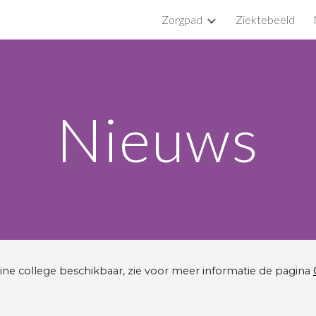
Zorgpad
Ziektebeeld
ip to main content
Skip to navigat
Nieuws
line college beschikbaar, zie voor meer informatie de pagina